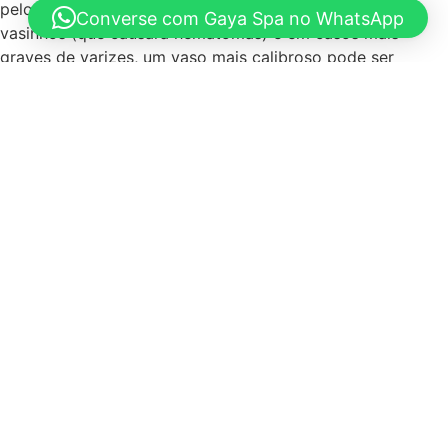
pelos movimentos vigorosos que podem romper os
Converse com Gaya Spa no WhatsApp
vasinhos (que causará hematomas) e em casos mais
graves de varizes, um vaso mais calibroso pode ser
prejudicado.
-Gestantes também são contraindicadas para essa
massagem.Por ter movimentos mais fortes e vigorosos,
pode prejudicar gestantes, causando até mesmo
contrações precoces ou abortos.
Que tal agendar uma sessão hoje conosco?
Related products