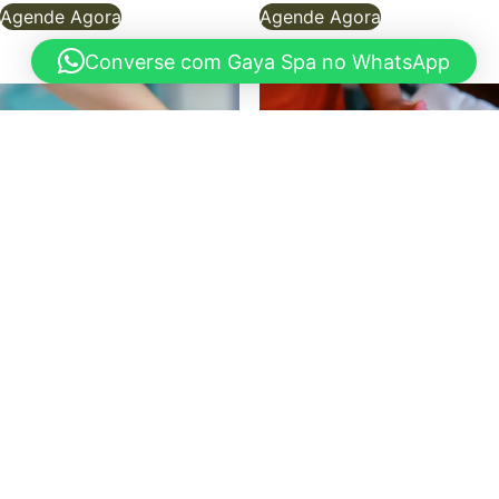
Agende Agora
Agende Agora
Converse com Gaya Spa no WhatsApp
Drenagem Pós-Operatório
Hidratação facial
R$
250,00
R$
100,00
Agende Agora
Agende Agora